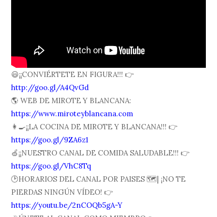
😃¡¡CONVIÉRTETE EN FIGURA!!! 👉
http://goo.gl/A4QvGd
🌎 WEB DE MIROTE Y BLANCANA:
https://www.miroteyblancana.com
👩🍳¡¡LA COCINA DE MIROTE Y BLANCANA!!! 👉
https://goo.gl/9ZA6z1
🍏¡¡NUESTRO CANAL DE COMIDA SALUDABLE!!! 👉
https://goo.gl/VhC8Tq
🕑HORARIOS DEL CANAL POR PAISES 🗺| ¡NO TE
PIERDAS NINGÚN VÍDEO! 👉
https://youtu.be/2nCOQb5gA-Y