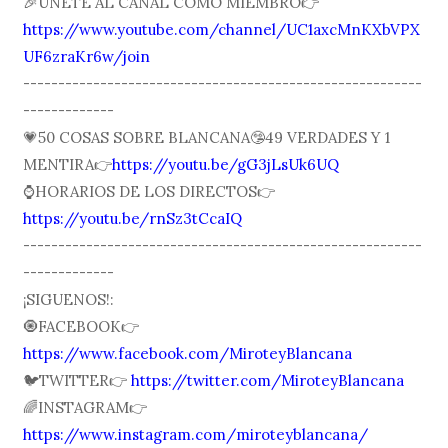
🎉ÚNETE AL CANAL COMO MIEMBRO👉
https://www.youtube.com/channel/UC1axcMnKXbVPX
UF6zraKr6w/join
---------------------------------------------------------
-------------
💗50 COSAS SOBRE BLANCANA🤥49 VERDADES Y 1
MENTIRA👉
https://youtu.be/gG3jLsUk6UQ
⌚️HORARIOS DE LOS DIRECTOS👉
https://youtu.be/rnSz3tCcaIQ
---------------------------------------------------------
-------------
¡SIGUENOS!:
🧿FACEBOOK👉
https://www.facebook.com/MiroteyBlancana
🐦TWITTER👉
https://twitter.com/MiroteyBlancana
🌈INSTAGRAM👉
https://www.instagram.com/miroteyblancana/