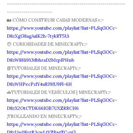
---------------------------------------------------------
----------------------
🏡 CÓMO CONSTRUIR CASAS MODERNAS 👉
https://www.youtube.com/playlist?list=PLSqGOCc-
D8zXgG8agAslK2h-7tykRT5Ui
😯 CURIOSIDADES DE MINECRAFT👉
https://www.youtube.com/playlist?list=PLSqGOCc-
D8zW8Hi9XMbhraD2bIzpIPHnb
📗TUTORIALES DE MINECRAFT👉
https://www.youtube.com/playlist?list=PLSqGOCc-
D8zWHPecPzlY4uRJ9IU9Fl-6H
🚓TUTORIALES DE VEHÍCULOS | MINECRAFT👉
https://www.youtube.com/playlist?list=PLSqGOCc-
D8zX2OtCTDK66IGB7UXZRRCH6
¡TROLLEANDO EN MINECRAFT!👉
https://www.youtube.com/playlist?list=PLSqGOCc-
D8zUw0FyrR3cwLtYZ8agZC-nG