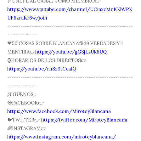
🎉ÚNETE AL CANAL COMO MIEMBRO👉
https://www.youtube.com/channel/UC1axcMnKXbVPX
UF6zraKr6w/join
---------------------------------------------------------
-------------
💗50 COSAS SOBRE BLANCANA🤥49 VERDADES Y 1
MENTIRA👉
https://youtu.be/gG3jLsUk6UQ
⌚️HORARIOS DE LOS DIRECTOS👉
https://youtu.be/rnSz3tCcaIQ
---------------------------------------------------------
-------------
¡SIGUENOS!:
🧿FACEBOOK👉
https://www.facebook.com/MiroteyBlancana
🐦TWITTER👉
https://twitter.com/MiroteyBlancana
🌈INSTAGRAM👉
https://www.instagram.com/miroteyblancana/