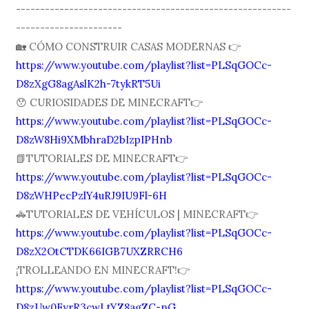
---------------------------------------------------------
----------------------
🏡 CÓMO CONSTRUIR CASAS MODERNAS 👉
https://www.youtube.com/playlist?list=PLSqGOCc-
D8zXgG8agAslK2h-7tykRT5Ui
😯 CURIOSIDADES DE MINECRAFT👉
https://www.youtube.com/playlist?list=PLSqGOCc-
D8zW8Hi9XMbhraD2bIzpIPHnb
📗TUTORIALES DE MINECRAFT👉
https://www.youtube.com/playlist?list=PLSqGOCc-
D8zWHPecPzlY4uRJ9IU9Fl-6H
🚓TUTORIALES DE VEHÍCULOS | MINECRAFT👉
https://www.youtube.com/playlist?list=PLSqGOCc-
D8zX2OtCTDK66IGB7UXZRRCH6
¡TROLLEANDO EN MINECRAFT!👉
https://www.youtube.com/playlist?list=PLSqGOCc-
D8zUw0FyrR3cwLtYZ8agZC-nG