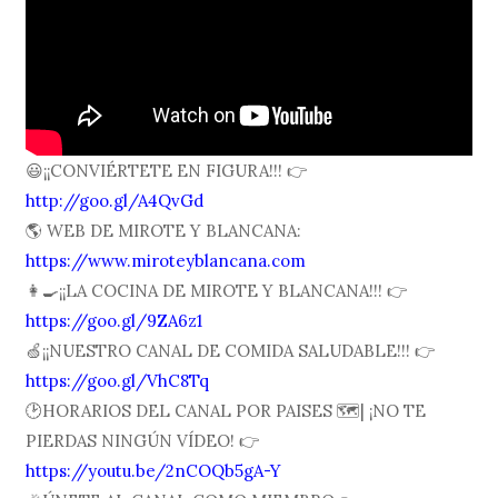
😃¡¡CONVIÉRTETE EN FIGURA!!! 👉
http://goo.gl/A4QvGd
🌎 WEB DE MIROTE Y BLANCANA:
https://www.miroteyblancana.com
👩🍳¡¡LA COCINA DE MIROTE Y BLANCANA!!! 👉
https://goo.gl/9ZA6z1
🍏¡¡NUESTRO CANAL DE COMIDA SALUDABLE!!! 👉
https://goo.gl/VhC8Tq
🕑HORARIOS DEL CANAL POR PAISES 🗺| ¡NO TE
PIERDAS NINGÚN VÍDEO! 👉
https://youtu.be/2nCOQb5gA-Y