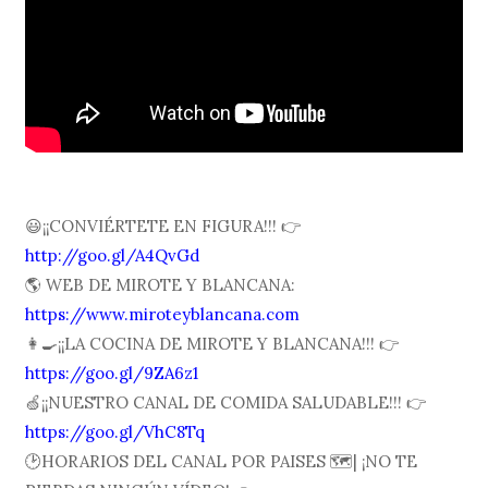
😃¡¡CONVIÉRTETE EN FIGURA!!! 👉
http://goo.gl/A4QvGd
🌎 WEB DE MIROTE Y BLANCANA:
https://www.miroteyblancana.com
👩🍳¡¡LA COCINA DE MIROTE Y BLANCANA!!! 👉
https://goo.gl/9ZA6z1
🍏¡¡NUESTRO CANAL DE COMIDA SALUDABLE!!! 👉
https://goo.gl/VhC8Tq
🕑HORARIOS DEL CANAL POR PAISES 🗺| ¡NO TE