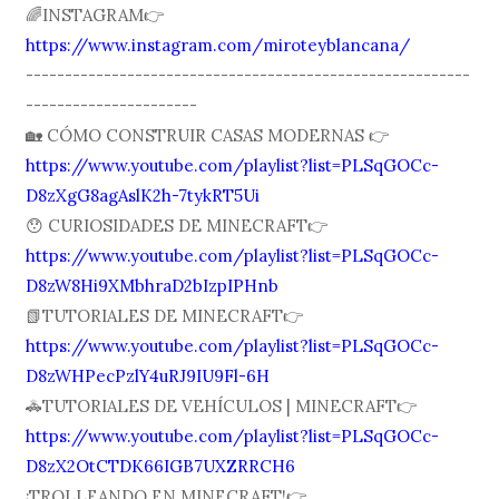
🌈INSTAGRAM👉
https://www.instagram.com/miroteyblancana/
---------------------------------------------------------
----------------------
🏡 CÓMO CONSTRUIR CASAS MODERNAS 👉
https://www.youtube.com/playlist?list=PLSqGOCc-
D8zXgG8agAslK2h-7tykRT5Ui
😯 CURIOSIDADES DE MINECRAFT👉
https://www.youtube.com/playlist?list=PLSqGOCc-
D8zW8Hi9XMbhraD2bIzpIPHnb
📗TUTORIALES DE MINECRAFT👉
https://www.youtube.com/playlist?list=PLSqGOCc-
D8zWHPecPzlY4uRJ9IU9Fl-6H
🚓TUTORIALES DE VEHÍCULOS | MINECRAFT👉
https://www.youtube.com/playlist?list=PLSqGOCc-
D8zX2OtCTDK66IGB7UXZRRCH6
¡TROLLEANDO EN MINECRAFT!👉