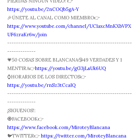
PIERDAS NINGÚN VÍDEO! 👉
https://youtu.be/2nCOQb5gA-Y
🎉ÚNETE AL CANAL COMO MIEMBRO👉
https://www.youtube.com/channel/UC1axcMnKXbVPX
UF6zraKr6w/join
---------------------------------------------------------
-------------
💗50 COSAS SOBRE BLANCANA🤥49 VERDADES Y 1
MENTIRA👉
https://youtu.be/gG3jLsUk6UQ
⌚️HORARIOS DE LOS DIRECTOS👉
https://youtu.be/rnSz3tCcaIQ
---------------------------------------------------------
-------------
¡SIGUENOS!:
🧿FACEBOOK👉
https://www.facebook.com/MiroteyBlancana
🐦TWITTER👉
https://twitter.com/MiroteyBlancana