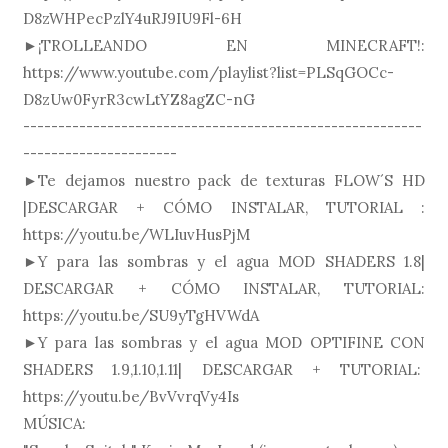
D8zWHPecPzlY4uRJ9IU9Fl-6H
►¡TROLLEANDO EN MINECRAFT!:
https://www.youtube.com/playlist?list=PLSqGOCc-
D8zUw0FyrR3cwLtYZ8agZC-nG
---------------------------------------------------------
----------------------
►Te dejamos nuestro pack de texturas FLOW´S HD
|DESCARGAR + CÓMO INSTALAR, TUTORIAL :
https://youtu.be/WLIuvHusPjM
►Y para las sombras y el agua MOD SHADERS 1.8|
DESCARGAR + CÓMO INSTALAR, TUTORIAL:
https://youtu.be/SU9yTgHVWdA
►Y para las sombras y el agua MOD OPTIFINE CON
SHADERS 1.9,1.10,1.11| DESCARGAR + TUTORIAL:
https://youtu.be/BvVvrqVy4Is
MÚSICA: