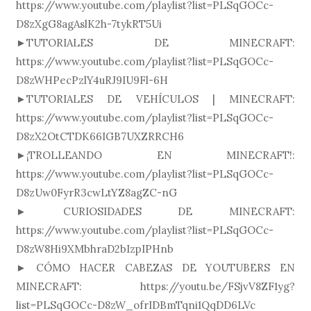
https://www.youtube.com/playlist?list=PLSqGOCc-
D8zXgG8agAslK2h-7tykRT5Ui
►TUTORIALES DE MINECRAFT:
https://www.youtube.com/playlist?list=PLSqGOCc-
D8zWHPecPzlY4uRJ9IU9Fl-6H
►TUTORIALES DE VEHÍCULOS | MINECRAFT:
https://www.youtube.com/playlist?list=PLSqGOCc-
D8zX2OtCTDK66IGB7UXZRRCH6
►¡TROLLEANDO EN MINECRAFT!:
https://www.youtube.com/playlist?list=PLSqGOCc-
D8zUw0FyrR3cwLtYZ8agZC-nG
► CURIOSIDADES DE MINECRAFT:
https://www.youtube.com/playlist?list=PLSqGOCc-
D8zW8Hi9XMbhraD2bIzpIPHnb
► CÓMO HACER CABEZAS DE YOUTUBERS EN
MINECRAFT: https://youtu.be/FSjvV8ZF1yg?
list=PLSqGOCc-D8zW_ofrIDBmTqni1QqDD6LVc