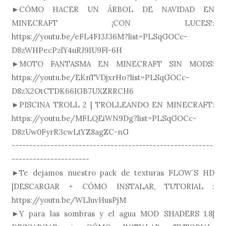
►CÓMO HACER UN ÁRBOL DE NAVIDAD EN
MINECRAFT ¡CON LUCES!:
https://youtu.be/eFL4F13J36M?list=PLSqGOCc-
D8zWHPecPzlY4uRJ9IU9Fl-6H
►MOTO FANTASMA EN MINECRAFT SIN MODS:
https://youtu.be/EKnTVDjxrHo?list=PLSqGOCc-
D8zX2OtCTDK66IGB7UXZRRCH6
►PISCINA TROLL 2 | TROLLEANDO EN MINECRAFT:
https://youtu.be/MFLQEiWN9Dg?list=PLSqGOCc-
D8zUw0FyrR3cwLtYZ8agZC-nG
---------------------------------------------------------
----------------------
►Te dejamos nuestro pack de texturas FLOW´S HD
|DESCARGAR + CÓMO INSTALAR, TUTORIAL :
https://youtu.be/WLIuvHusPjM
►Y para las sombras y el agua MOD SHADERS 1.8|