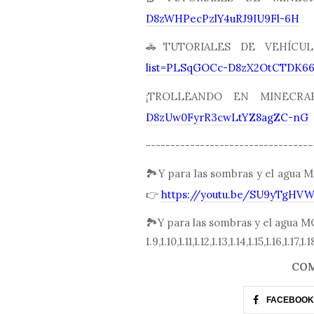
D8zWHPecPzlY4uRJ9IU9Fl-6H
🚓TUTORIALES DE VEHÍC
list=PLSqGOCc-D8zX2OtCTDK6
¡TROLLEANDO EN MINEC
D8zUw0FyrR3cwLtYZ8agZC-nG
----------------------------------
🏞Y para las sombras y el ag
👉
https://youtu.be/SU9yTgHV
🏞Y para las sombras y el agu
1.9,1.10,1.11,1.12,1.13,1.14,1.15,1.1
COM
FACEBOOK