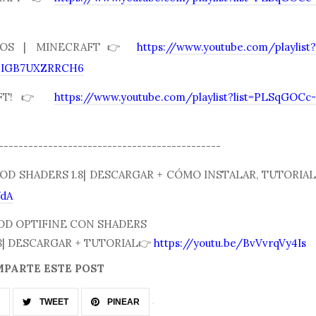
ULOS | MINECRAFT👉
https://www.youtube.com/playlist?
6IGB7UXZRRCH6
RAFT!👉
https://www.youtube.com/playlist?list=PLSqGOCc-
---------------------------------------------
ua MOD SHADERS 1.8| DESCARGAR + CÓMO INSTALAR, TUTORIAL
WdA
a MOD OPTIFINE CON SHADERS
6,1.17,1.18| DESCARGAR + TUTORIAL👉
https://youtu.be/BvVvrqVy4Is
PARTE ESTE POST
TWEET
PINEAR