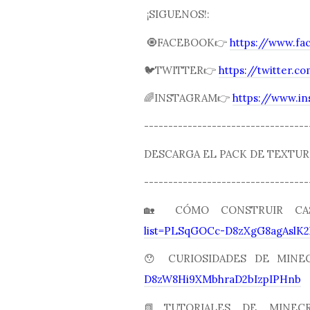
¡SIGUENOS!:
🧿FACEBOOK👉
https://www.fa
🐦TWITTER👉
https://twitter.
🌈INSTAGRAM👉
https://www.i
----------------------------------
DESCARGA EL PACK DE TEXTURA
----------------------------------
🏡 CÓMO CONSTRUIR C
list=PLSqGOCc-D8zXgG8agAslK2
😯 CURIOSIDADES DE MIN
D8zW8Hi9XMbhraD2bIzpIPHnb
📗TUTORIALES DE MINE