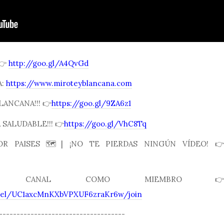
 👉
http://goo.gl/A4QvGd
A:
https://www.miroteyblancana.com
LANCANA!!! 👉
https://goo.gl/9ZA6z1
SALUDABLE!!! 👉
https://goo.gl/VhC8Tq
R PAISES 🗺| ¡NO TE PIERDAS NINGÚN VÍDEO! 👉
 CANAL COMO MIEMBRO👉
nnel/UC1axcMnKXbVPXUF6zraKr6w/join
------------------------------------