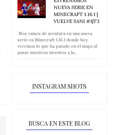
ESTRENAMOS
NUEVA SERIE EN
MINECRAFT 1.16.1 |
VUELVE SANI #1|T3
Nos vamos de aventura en una nueva
serie en Minecraft 1.16.1 donde hoy
veremos lo que ha pasado en el mapa al
pasar nuestros inventos a la...
NUEVAS SKINS DE MIROTE Y
COMO CAMBIAR 
BLANCANA E...
MINECRAF
INSTAGRAM SHOTS
BUSCA EN ESTE BLOG