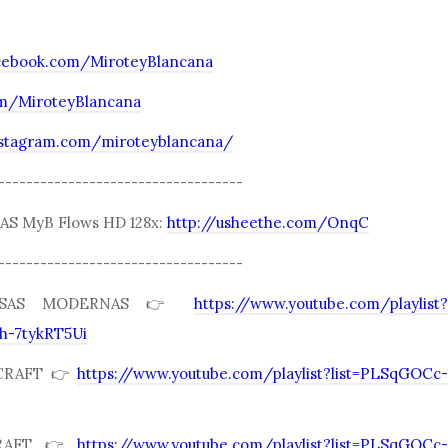
cebook.com/MiroteyBlancana
com/MiroteyBlancana
nstagram.com/miroteyblancana/
-----------------------------------
S MyB Flows HD 128x:
http://usheethe.com/OnqC
-----------------------------------
ASAS MODERNAS 👉
https://www.youtube.com/playlist?
h-7tykRT5Ui
ECRAFT👉
https://www.youtube.com/playlist?list=PLSqGOCc-
CRAFT👉
https://www.youtube.com/playlist?list=PLSqGOCc-