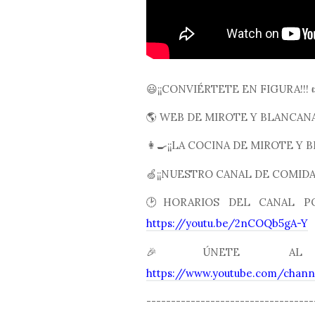
😃¡¡CONVIÉRTETE EN FIGURA!!!
🌎 WEB DE MIROTE Y BLANCAN
👩🍳¡¡LA COCINA DE MIROTE Y B
🍏¡¡NUESTRO CANAL DE COMIDA 
🕑HORARIOS DEL CANAL PO
https://youtu.be/2nCOQb5gA-Y
🎉ÚNETE AL
https://www.youtube.com/cha
----------------------------------