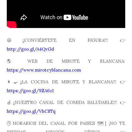
😃¡¡CONVIÉRTETE EN FIGURA!!! 👉
http://goo.gl/A4QvGd
🌎 WEB DE MIROTE Y BLANCANA:
https://www.miroteyblancana.com
👩🍳¡¡LA COCINA DE MIROTE Y BLANCANA!!! 👉
https://goo.gl/9ZA6z1
🍏¡¡NUESTRO CANAL DE COMIDA SALUDABLE!!! 👉
https://goo.gl/VhC8Tq
🕑HORARIOS DEL CANAL POR PAISES 🗺| ¡NO TE