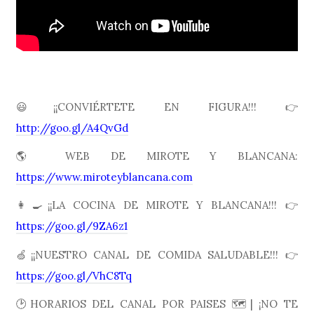
😃¡¡CONVIÉRTETE EN FIGURA!!! 👉
http://goo.gl/A4QvGd
🌎 WEB DE MIROTE Y BLANCANA:
https://www.miroteyblancana.com
👩🍳¡¡LA COCINA DE MIROTE Y BLANCANA!!! 👉
https://goo.gl/9ZA6z1
🍏¡¡NUESTRO CANAL DE COMIDA SALUDABLE!!! 👉
https://goo.gl/VhC8Tq
🕑HORARIOS DEL CANAL POR PAISES 🗺| ¡NO TE