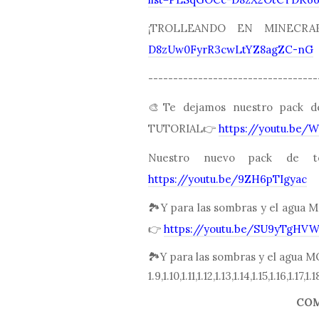
¡TROLLEANDO EN MINEC
D8zUw0FyrR3cwLtYZ8agZC-nG
----------------------------------
🎨Te dejamos nuestro pack 
TUTORIAL👉
https://youtu.be/
Nuestro nuevo pack de t
https://youtu.be/9ZH6pTIgyac
🏞Y para las sombras y el ag
👉
https://youtu.be/SU9yTgHV
🏞Y para las sombras y el agu
1.9,1.10,1.11,1.12,1.13,1.14,1.15,1.1
COM