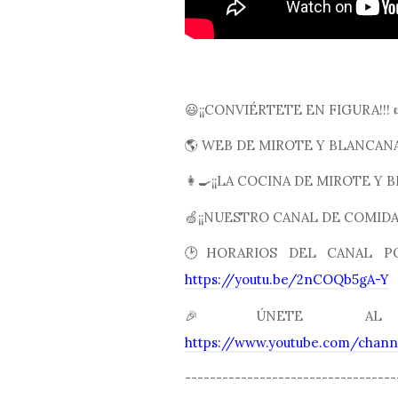
😃¡¡CONVIÉRTETE EN FIGURA!!!
🌎 WEB DE MIROTE Y BLANCAN
👩🍳¡¡LA COCINA DE MIROTE Y B
🍏¡¡NUESTRO CANAL DE COMIDA 
🕑HORARIOS DEL CANAL PO
https://youtu.be/2nCOQb5gA-Y
🎉ÚNETE AL
https://www.youtube.com/cha
----------------------------------