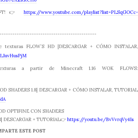
RAFT!👉
https://www.youtube.com/playlist?list=PLSqGOCc-
---------------------------------------------
de texturas FLOW´S HD |DESCARGAR + CÓMO INSTALAR,
WLIuvHusPjM
exturas a partir de Minecraft 1.16 WOK FLOWS:
ua MOD SHADERS 1.8| DESCARGAR + CÓMO INSTALAR, TUTORIAL
WdA
a MOD OPTIFINE CON SHADERS
6,1.17,1.18| DESCARGAR + TUTORIAL👉
https://youtu.be/BvVvrqVy4Is
PARTE ESTE POST