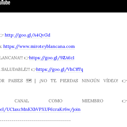
 👉
http://goo.gl/A4QvGd
A:
https://www.miroteyblancana.com
LANCANA!!! 👉
https://goo.gl/9ZA6z1
SALUDABLE!!! 👉
https://goo.gl/VhC8Tq
R PAISES 🗺| ¡NO TE PIERDAS NINGÚN VÍDEO! 👉
 CANAL COMO MIEMBRO👉
nnel/UC1axcMnKXbVPXUF6zraKr6w/join
------------------------------------