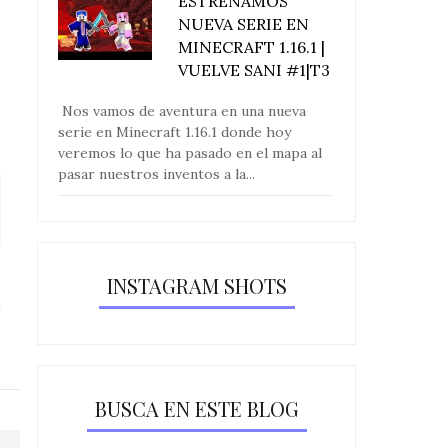
ESTRENAMOS
NUEVA SERIE EN
MINECRAFT 1.16.1 |
VUELVE SANI #1|T3
Nos vamos de aventura en una nueva
serie en Minecraft 1.16.1 donde hoy
veremos lo que ha pasado en el mapa al
pasar nuestros inventos a la...
Casa moderna con spa y jacuzzi
Casa básica de 
INSTAGRAM SHOTS
en M...
Invern
BUSCA EN ESTE BLOG