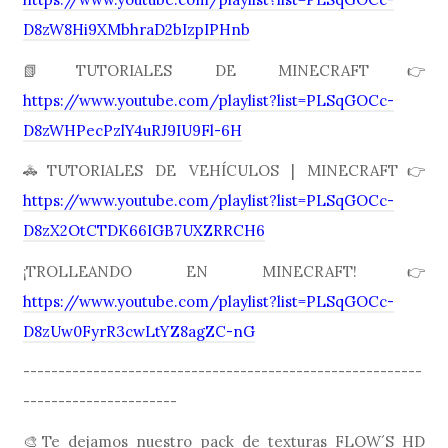
D8zW8Hi9XMbhraD2bIzpIPHnb
📗TUTORIALES DE MINECRAFT👉
https://www.youtube.com/playlist?list=PLSqGOCc-
D8zWHPecPzlY4uRJ9IU9Fl-6H
🚓TUTORIALES DE VEHÍCULOS | MINECRAFT👉
https://www.youtube.com/playlist?list=PLSqGOCc-
D8zX2OtCTDK66IGB7UXZRRCH6
¡TROLLEANDO EN MINECRAFT!👉
https://www.youtube.com/playlist?list=PLSqGOCc-
D8zUw0FyrR3cwLtYZ8agZC-nG
---------------------------------------------------------
----------------------
🎨Te dejamos nuestro pack de texturas FLOW´S HD