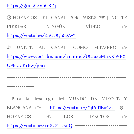
https://goo.gl/VhC8Tq
🕑HORARIOS DEL CANAL POR PAISES 🗺| ¡NO TE
PIERDAS NINGÚN VÍDEO! 👉
https://youtu.be/2nCOQb5gA-Y
🎉ÚNETE AL CANAL COMO MIEMBRO👉
https://www.youtube.com/channel/UC1axcMnKXbVPX
UF6zraKr6w/join
---------------------------------------------------------
-------------
Para la descarga del MUNDO DE MIROTE Y
BLANCANA👉
https://youtu.be/YjPqJ1Eu4zU
⌚️
HORARIOS DE LOS DIRECTOS👉
https://youtu.be/rnSz3tCcaIQ
-------------------------