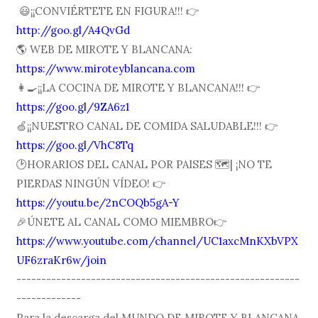
😃¡¡CONVIÉRTETE EN FIGURA!!! 👉
http://goo.gl/A4QvGd
🌎 WEB DE MIROTE Y BLANCANA:
https://www.miroteyblancana.com
👩🍳¡¡LA COCINA DE MIROTE Y BLANCANA!!! 👉
https://goo.gl/9ZA6z1
🍏¡¡NUESTRO CANAL DE COMIDA SALUDABLE!!! 👉
https://goo.gl/VhC8Tq
🕑HORARIOS DEL CANAL POR PAISES 🗺| ¡NO TE
PIERDAS NINGÚN VÍDEO! 👉
https://youtu.be/2nCOQb5gA-Y
🎉ÚNETE AL CANAL COMO MIEMBRO👉
https://www.youtube.com/channel/UC1axcMnKXbVPX
UF6zraKr6w/join
---------------------------------------------------------
-------------
Para la descarga del MUNDO DE MIROTE Y BLANCANA