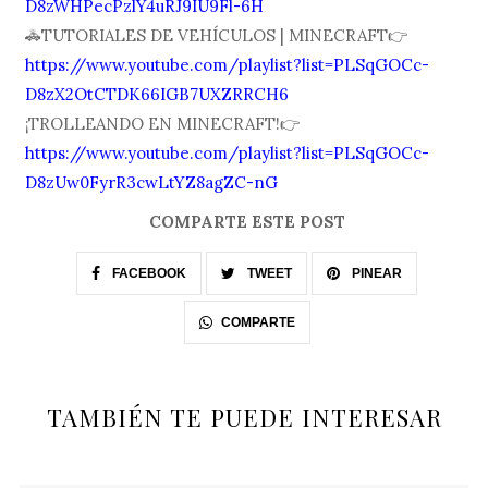
D8zWHPecPzlY4uRJ9IU9Fl-6H
🚓TUTORIALES DE VEHÍCULOS | MINECRAFT👉
https://www.youtube.com/playlist?list=PLSqGOCc-
D8zX2OtCTDK66IGB7UXZRRCH6
¡TROLLEANDO EN MINECRAFT!👉
https://www.youtube.com/playlist?list=PLSqGOCc-
D8zUw0FyrR3cwLtYZ8agZC-nG
COMPARTE ESTE POST
FACEBOOK
TWEET
PINEAR
COMPARTE
TAMBIÉN TE PUEDE INTERESAR