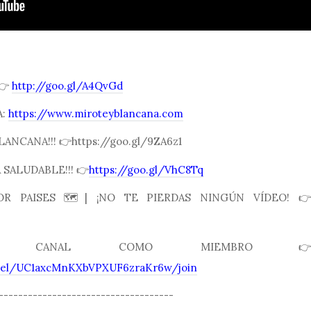
 👉
http://goo.gl/A4QvGd
A:
https://www.miroteyblancana.com
LANCANA!!! 👉https://goo.gl/9ZA6z1
SALUDABLE!!! 👉
https://goo.gl/VhC8Tq
R PAISES 🗺| ¡NO TE PIERDAS NINGÚN VÍDEO! 👉
 CANAL COMO MIEMBRO👉
nnel/UC1axcMnKXbVPXUF6zraKr6w/join
------------------------------------