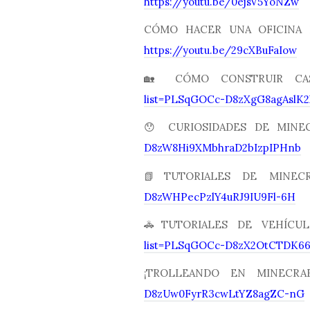
https://youtu.be/0ejsV5YoNZw
CÓMO HACER UNA OFICINA 
https://youtu.be/29cXBuFaIow
🏡 CÓMO CONSTRUIR C
list=PLSqGOCc-D8zXgG8agAslK2
😯 CURIOSIDADES DE MIN
D8zW8Hi9XMbhraD2bIzpIPHnb
📗TUTORIALES DE MINE
D8zWHPecPzlY4uRJ9IU9Fl-6H
🚓TUTORIALES DE VEHÍC
list=PLSqGOCc-D8zX2OtCTDK6
¡TROLLEANDO EN MINEC
D8zUw0FyrR3cwLtYZ8agZC-nG