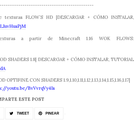
---------------------------------------------
de texturas FLOW´S HD |DESCARGAR + CÓMO INSTALAR,
WLIuvHusPjM
exturas a partir de Minecraft 1.16 WOK FLOWS:
ua MOD SHADERS 1.8| DESCARGAR + CÓMO INSTALAR, TUTORIAL
WdA
OPTIFINE CON SHADERS 1.9,1.10,1.11,1.12,1.13,1.14,1.15,1.16,1.17|
s://youtu.be/BvVvrqVy4Is
PARTE ESTE POST
TWEET
PINEAR