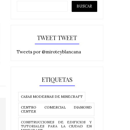
TWEET TWEET
HACEMOS LA TIENDA DE
HACEMOS LA 
Tweets por @miroteyblancana
VIDEOJUEGOS 🎮...
ANIMALES 
ETIQUETAS
CASAS MODERNAS DE MINECRAFT
CENTRO COMERCIAL DIAMOND
CENTER
CONSTRUCCIONES DE EDIFICIOS Y
TUTORIALES PARA LA CIUDAD EN