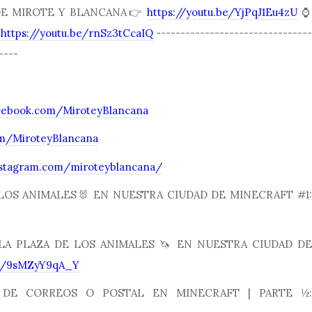
 DE MIROTE Y BLANCANA👉
https://youtu.be/YjPqJ1Eu4zU
⌚️

https://youtu.be/rnSz3tCcaIQ
--------------------------------
----
cebook.com/MiroteyBlancana
com/MiroteyBlancana
nstagram.com/miroteyblancana/
LOS ANIMALES🐰 EN NUESTRA CIUDAD DE MINECRAFT #1:
A PLAZA DE LOS ANIMALES 🦄 EN NUESTRA CIUDAD DE
be/9sMZyY9qA_Y
DE CORREOS O POSTAL EN MINECRAFT | PARTE ½: