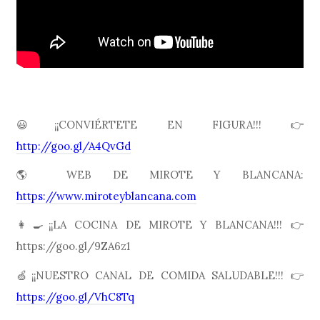
😃¡¡CONVIÉRTETE EN FIGURA!!! 👉
http://goo.gl/A4QvGd
🌎 WEB DE MIROTE Y BLANCANA:
https://www.miroteyblancana.com
👩🍳¡¡LA COCINA DE MIROTE Y BLANCANA!!! 👉
https://goo.gl/9ZA6z1
🍏¡¡NUESTRO CANAL DE COMIDA SALUDABLE!!! 👉
https://goo.gl/VhC8Tq