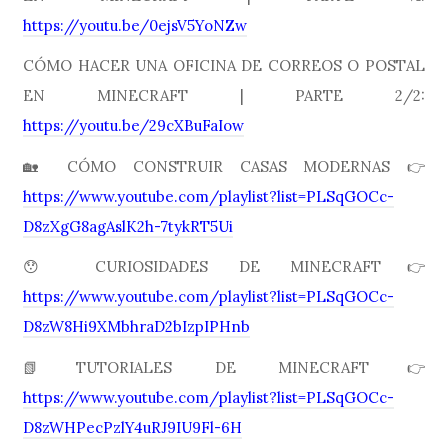
https://youtu.be/0ejsV5YoNZw
CÓMO HACER UNA OFICINA DE CORREOS O POSTAL
EN MINECRAFT | PARTE 2/2:
https://youtu.be/29cXBuFaIow
🏡 CÓMO CONSTRUIR CASAS MODERNAS 👉
https://www.youtube.com/playlist?list=PLSqGOCc-
D8zXgG8agAslK2h-7tykRT5Ui
😯 CURIOSIDADES DE MINECRAFT👉
https://www.youtube.com/playlist?list=PLSqGOCc-
D8zW8Hi9XMbhraD2bIzpIPHnb
📗TUTORIALES DE MINECRAFT👉
https://www.youtube.com/playlist?list=PLSqGOCc-
D8zWHPecPzlY4uRJ9IU9Fl-6H