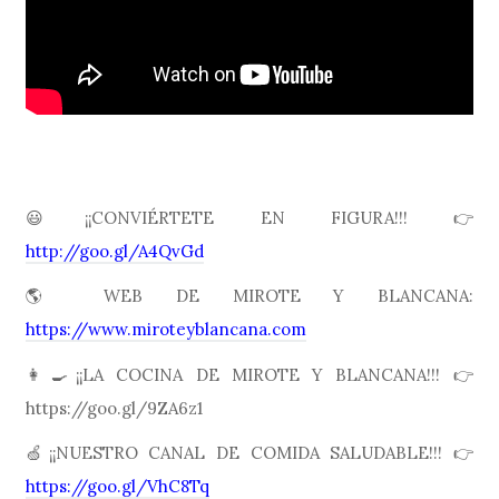
😃¡¡CONVIÉRTETE EN FIGURA!!! 👉
http://goo.gl/A4QvGd
🌎 WEB DE MIROTE Y BLANCANA:
https://www.miroteyblancana.com
👩🍳¡¡LA COCINA DE MIROTE Y BLANCANA!!! 👉
https://goo.gl/9ZA6z1
🍏¡¡NUESTRO CANAL DE COMIDA SALUDABLE!!! 👉
https://goo.gl/VhC8Tq