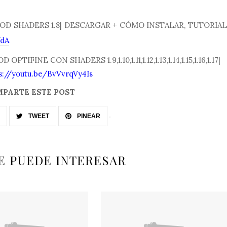
ua MOD SHADERS 1.8| DESCARGAR + CÓMO INSTALAR, TUTORIAL
WdA
OPTIFINE CON SHADERS 1.9,1.10,1.11,1.12,1.13,1.14,1.15,1.16,1.17|
s://youtu.be/BvVvrqVy4Is
PARTE ESTE POST
TWEET
PINEAR
E PUEDE INTERESAR