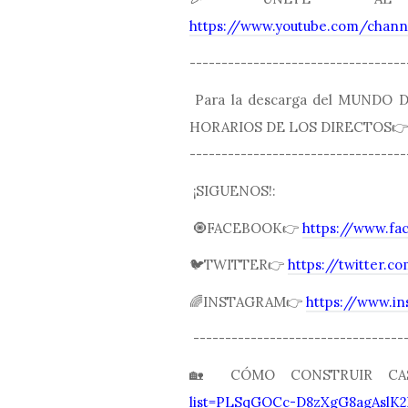
https://www.youtube.com/cha
----------------------------------
Para la descarga del MUNDO
HORARIOS DE LOS DIRECTOS
----------------------------------
¡SIGUENOS!:
🧿FACEBOOK👉
https://www.fa
🐦TWITTER👉
https://twitter.
🌈INSTAGRAM👉
https://www.i
---------------------------------
🏡 CÓMO CONSTRUIR C
list=PLSqGOCc-D8zXgG8agAslK2