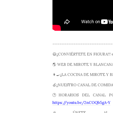
----------------------------------
😃¡¡CONVIÉRTETE EN FIGURA!!!
🌎 WEB DE MIROTE Y BLANCAN
👩🍳¡¡LA COCINA DE MIROTE Y B
🍏¡¡NUESTRO CANAL DE COMIDA 
🕑HORARIOS DEL CANAL PO
https://youtu.be/2nCOQb5gA-Y
🎉ÚNETE AL