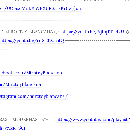
nnel/UC1axcMnKXbVPXUF6zraKr6w/join
------------------------------------
 DE MIROTE Y BLANCANA👉
https://youtu.be/YjPqJ1Eu4zU
⌚️

https://youtu.be/rnSz3tCcaIQ
--------------------------------
----
cebook.com/MiroteyBlancana
com/MiroteyBlancana
nstagram.com/miroteyblancana/
-------------------------------------
ASAS MODERNAS 👉
https://www.youtube.com/playlist?
h-7tykRT5Ui