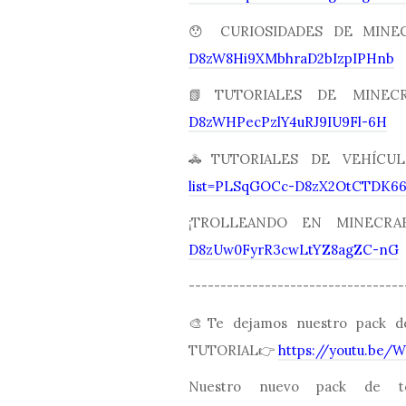
😯 CURIOSIDADES DE MIN
D8zW8Hi9XMbhraD2bIzpIPHnb
📗TUTORIALES DE MINE
D8zWHPecPzlY4uRJ9IU9Fl-6H
🚓TUTORIALES DE VEHÍC
list=PLSqGOCc-D8zX2OtCTDK6
¡TROLLEANDO EN MINEC
D8zUw0FyrR3cwLtYZ8agZC-nG
----------------------------------
🎨Te dejamos nuestro pack 
TUTORIAL👉
https://youtu.be/
Nuestro nuevo pack de t