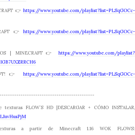
ECRAFT👉
https://www.youtube.com/playlist?list=PLSqGOCc-
CRAFT👉
https://www.youtube.com/playlist?list=PLSqGOCc-
ULOS | MINECRAFT👉
https://www.youtube.com/playlist?
6IGB7UXZRRCH6
RAFT!👉
https://www.youtube.com/playlist?list=PLSqGOCc-
---------------------------------------------
de texturas FLOW´S HD |DESCARGAR + CÓMO INSTALAR,
WLIuvHusPjM
exturas a partir de Minecraft 1.16 WOK FLOWS: