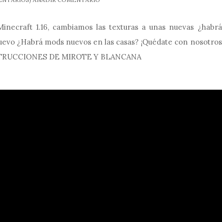
inecraft 1.16, cambiamos las texturas a unas nuevas ¿habrá
uevo ¿Habrá mods nuevos en las casas? ¡Quédate con nosotros
ONSTRUCCIONES DE MIROTE Y BLANCANA