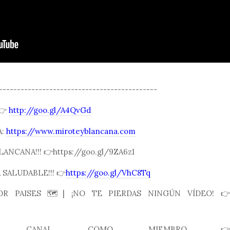
--------------------------------------------
 👉
http://goo.gl/A4QvGd
A:
https://www.miroteyblancana.com
LANCANA!!! 👉https://goo.gl/9ZA6z1
SALUDABLE!!! 👉
https://goo.gl/VhC8Tq
R PAISES 🗺| ¡NO TE PIERDAS NINGÚN VÍDEO! 👉
 CANAL COMO MIEMBRO👉