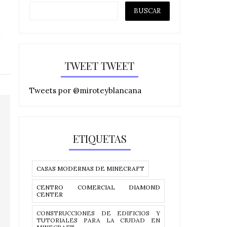
HACEMOS EL CHILL OUT DEL
HACEMOS EL R
RESTAURANT...
🍽️EN DIA
TWEET TWEET
Tweets por @miroteyblancana
ETIQUETAS
CASAS MODERNAS DE MINECRAFT
CENTRO COMERCIAL DIAMOND
CENTER
CONSTRUCCIONES DE EDIFICIOS Y
TUTORIALES PARA LA CIUDAD EN