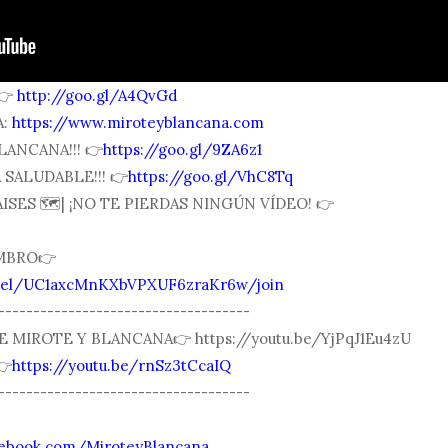
👉
http://goo.gl/A4QvGd
A:
https://www.miroteyblancana.com
LANCANA!!! 👉
https://goo.gl/9ZA6z1
SALUDABLE!!! 👉
https://goo.gl/VhC8Tq
SES 🗺| ¡NO TE PIERDAS NINGÚN VÍDEO! 👉
MBRO👉
nnel/UC1axcMnKXbVPXUF6zraKr6w/join
------------------------------------
DE MIROTE Y BLANCANA👉 https://youtu.be/YjPqJ1Eu4zU
👉
https://youtu.be/rnSz3tCcaIQ
------------------------------------
cebook.com/MiroteyBlancana