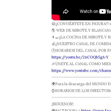
😃¡¡CONVIÉRTETE EN FIGURA!!! 
🌎 WEB DE MIROTE Y BLANCAN
👩🍳¡¡LA COCINA DE MIROTE Y B
🍏¡¡NUESTRO CANAL DE COMIDA 
🕑HORARIOS DEL CANAL POR PAI
https://youtu.be/2nCOQb5gA-Y
🎉ÚNETE AL CANAL COMO MIE
https://www.youtube.com/cha
----------------------------------
🌍Para la descarga del MUNDO 
⌚️HORARIOS DE LOS DIRECTOS
----------------------------------
¡SIGUENOS!:
🧿FACEBOOK👉
https://www.fa