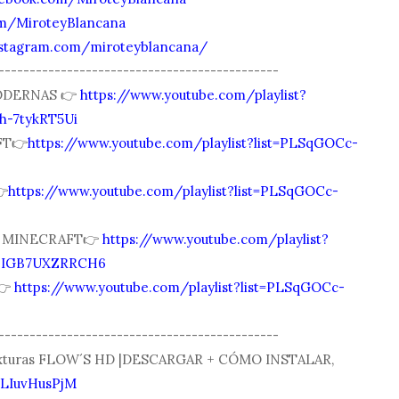
com/MiroteyBlancana
nstagram.com/miroteyblancana/
---------------------------------------------
ODERNAS 👉
https://www.youtube.com/playlist?
h-7tykRT5Ui
FT👉
https://www.youtube.com/playlist?list=PLSqGOCc-

https://www.youtube.com/playlist?list=PLSqGOCc-
| MINECRAFT👉
https://www.youtube.com/playlist?
6IGB7UXZRRCH6
👉
https://www.youtube.com/playlist?list=PLSqGOCc-
---------------------------------------------
texturas FLOW´S HD |DESCARGAR + CÓMO INSTALAR,
WLIuvHusPjM