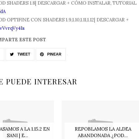
a MOD SHADERS 1.8| DESCARGAR + CÓMO INSTALAR, TUTORIAL
WdA
MOD OPTIFINE CON SHADERS 1.9,1.10,1.11,1.12| DESCARGAR +
BvVvrqVy4Is
PARTE ESTE POST
TWEET
PINEAR
E PUEDE INTERESAR
ASAMOS A LA 1.15.2 EN
REPOBLAMOS LA ALDEA
SANI | E...
ABANDONADA ¿POD...