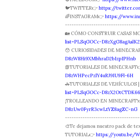
🐦TWITTER👉
https://twitter.
🌈INSTAGRAM👉
https://www.i
----------------------------------
🏡 CÓMO CONSTRUIR CASAS M
list=PLSqGOCc-D8zXgG8agAslK2
😯 CURIOSIDADES DE MINECRA
D8zW8Hi9XMbhraD2bIzpIPHnb
📗TUTORIALES DE MINECRAFT
D8zWHPecPzlY4uRJ9IU9Fl-6H
🚓TUTORIALES DE VEHÍCULOS 
list=PLSqGOCc-D8zX2OtCTDK6
¡TROLLEANDO EN MINECRAFT!
D8zUw0FyrR3cwLtYZ8agZC-nG
----------------------------------
🎨Te dejamos nuestro pack de 
TUTORIAL👉
https://youtu.be/