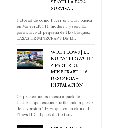
SENCILLA PARA
SURVIVAL
Tutorial de cómo hacer una Casa básica
en Minecraft 1.14, moderna y sencilla
para survival, pequeña de 11x7 bloques.
CASAS DE MINECRAFT DE M...
WOK FLOWS | EL
NUEVO FLOWS HD
A PARTIR DE
MINECRAFT 1.16 |
DESCARGA +
INSTALACIÓN
Os presentamos nuestro pack de
texturas que estamos utilizando a partir
de la versión 1.16 ya que es un clon del
Flows HD, el pack de textur...
¿UNA PLANTA MÁS EN LA
¿MISIÓN IM
GRANJA AUTOMÁ...
LIBERAMOS A