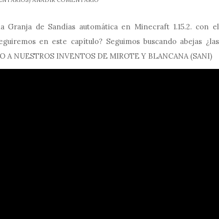
a Granja de Sandías automática en Minecraft 1.15.2. con el
seguiremos en este capítulo? Seguimos buscando abejas ¿las
DO A NUESTROS INVENTOS DE MIROTE Y BLANCANA (SANI)