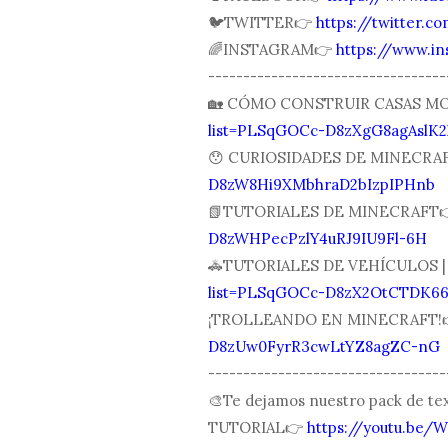
🐦TWITTER👉
https://twitter.
🌈INSTAGRAM👉
https://www.i
----------------------------------
🏡 CÓMO CONSTRUIR CASAS M
list=PLSqGOCc-D8zXgG8agAslK2
😯 CURIOSIDADES DE MINECRA
D8zW8Hi9XMbhraD2bIzpIPHnb
📗TUTORIALES DE MINECRAFT
D8zWHPecPzlY4uRJ9IU9Fl-6H
🚓TUTORIALES DE VEHÍCULOS 
list=PLSqGOCc-D8zX2OtCTDK6
¡TROLLEANDO EN MINECRAFT!
D8zUw0FyrR3cwLtYZ8agZC-nG
----------------------------------
🎨Te dejamos nuestro pack de 
TUTORIAL👉
https://youtu.be/