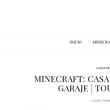
INICIO
MINECRA
CASAS M
MINECRAFT: CAS
GARAJE | TOU
LEER(
COME