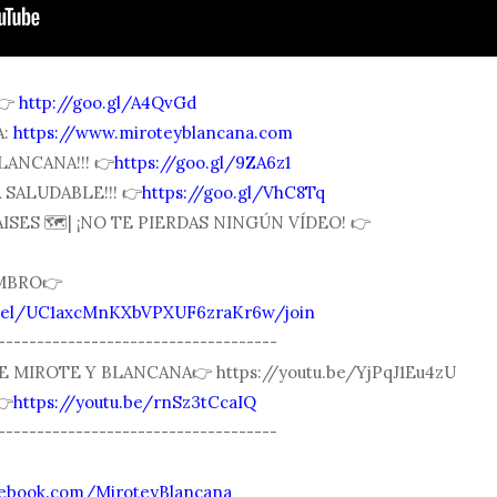
👉
http://goo.gl/A4QvGd
A:
https://www.miroteyblancana.com
LANCANA!!! 👉
https://goo.gl/9ZA6z1
SALUDABLE!!! 👉
https://goo.gl/VhC8Tq
SES 🗺| ¡NO TE PIERDAS NINGÚN VÍDEO! 👉
MBRO👉
nnel/UC1axcMnKXbVPXUF6zraKr6w/join
------------------------------------
DE MIROTE Y BLANCANA👉 https://youtu.be/YjPqJ1Eu4zU
👉
https://youtu.be/rnSz3tCcaIQ
------------------------------------
cebook.com/MiroteyBlancana