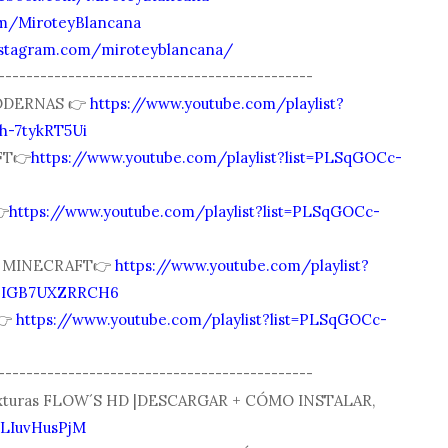
com/MiroteyBlancana
nstagram.com/miroteyblancana/
---------------------------------------------
ODERNAS 👉
https://www.youtube.com/playlist?
h-7tykRT5Ui
FT👉
https://www.youtube.com/playlist?list=PLSqGOCc-

https://www.youtube.com/playlist?list=PLSqGOCc-
| MINECRAFT👉
https://www.youtube.com/playlist?
6IGB7UXZRRCH6
👉
https://www.youtube.com/playlist?list=PLSqGOCc-
---------------------------------------------
texturas FLOW´S HD |DESCARGAR + CÓMO INSTALAR,
WLIuvHusPjM