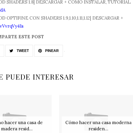
a MOD SHADERS 1.8| DESCARGAR + CÓMO INSTALAR, TUTORIAL
WdA
MOD OPTIFINE CON SHADERS 1.9,1.10,1.11,1.12| DESCARGAR +
BvVvrqVy4Is
PARTE ESTE POST
TWEET
PINEAR
E PUEDE INTERESAR
o hacer una casa de
Cómo hacer una casa moderna
madera resid...
residen...