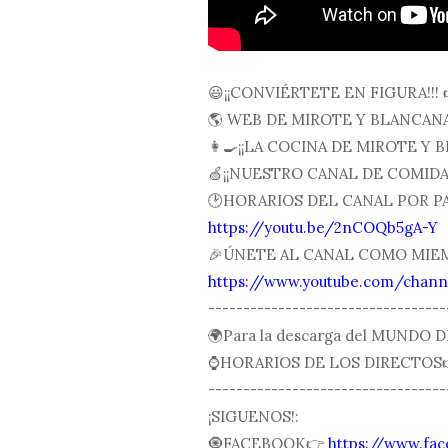
😃¡¡CONVIÉRTETE EN FIGURA!!! 
🌎 WEB DE MIROTE Y BLANCAN
👩🍳¡¡LA COCINA DE MIROTE Y B
🍏¡¡NUESTRO CANAL DE COMIDA 
🕑HORARIOS DEL CANAL POR PAI
https://youtu.be/2nCOQb5gA-Y
🎉ÚNETE AL CANAL COMO MIE
https://www.youtube.com/cha
----------------------------------
🌍Para la descarga del MUNDO 
⌚️HORARIOS DE LOS DIRECTOS
----------------------------------
¡SIGUENOS!:
🧿FACEBOOK👉
https://www.fa