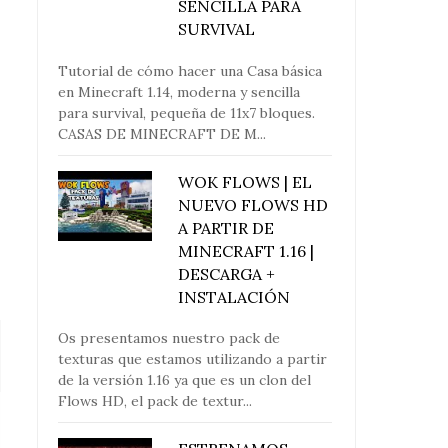
SENCILLA PARA
SURVIVAL
Tutorial de cómo hacer una Casa básica
en Minecraft 1.14, moderna y sencilla
para survival, pequeña de 11x7 bloques.
CASAS DE MINECRAFT DE M...
WOK FLOWS | EL
NUEVO FLOWS HD
A PARTIR DE
MINECRAFT 1.16 |
DESCARGA +
INSTALACIÓN
Os presentamos nuestro pack de
texturas que estamos utilizando a partir
de la versión 1.16 ya que es un clon del
Flows HD, el pack de textur...
Cómo construir una casa
¡Construyendo 
moderna con...
Casa de 