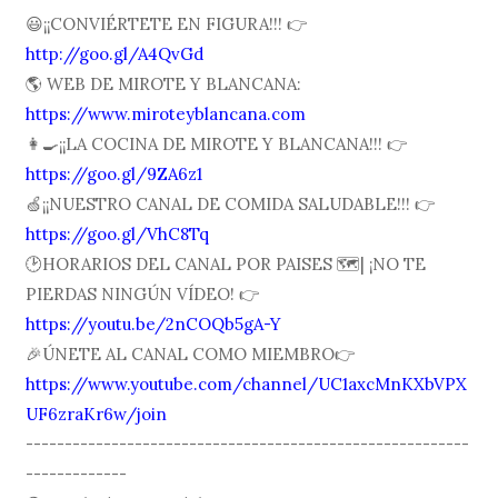
😃¡¡CONVIÉRTETE EN FIGURA!!! 👉
http://goo.gl/A4QvGd
🌎 WEB DE MIROTE Y BLANCANA:
https://www.miroteyblancana.com
👩🍳¡¡LA COCINA DE MIROTE Y BLANCANA!!! 👉
https://goo.gl/9ZA6z1
🍏¡¡NUESTRO CANAL DE COMIDA SALUDABLE!!! 👉
https://goo.gl/VhC8Tq
🕑HORARIOS DEL CANAL POR PAISES 🗺| ¡NO TE
PIERDAS NINGÚN VÍDEO! 👉
https://youtu.be/2nCOQb5gA-Y
🎉ÚNETE AL CANAL COMO MIEMBRO👉
https://www.youtube.com/channel/UC1axcMnKXbVPX
UF6zraKr6w/join
---------------------------------------------------------
-------------