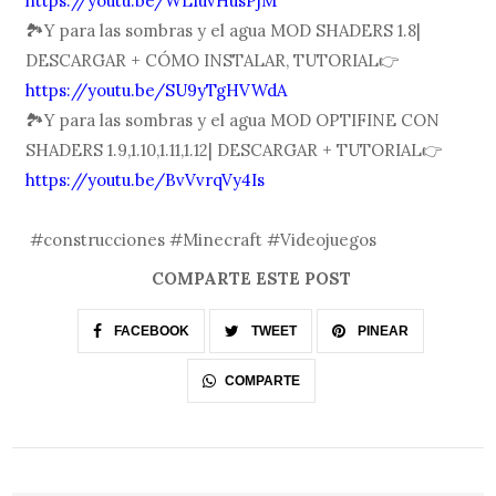
https://youtu.be/WLIuvHusPjM
🏞Y para las sombras y el agua MOD SHADERS 1.8|
DESCARGAR + CÓMO INSTALAR, TUTORIAL👉
https://youtu.be/SU9yTgHVWdA
🏞Y para las sombras y el agua MOD OPTIFINE CON
SHADERS 1.9,1.10,1.11,1.12| DESCARGAR + TUTORIAL👉
https://youtu.be/BvVvrqVy4Is
#construcciones #Minecraft #Videojuegos
COMPARTE ESTE POST
FACEBOOK
TWEET
PINEAR
COMPARTE