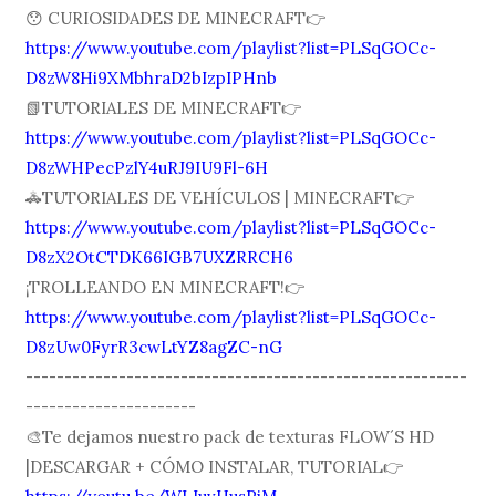
😯 CURIOSIDADES DE MINECRAFT👉
https://www.youtube.com/playlist?list=PLSqGOCc-
D8zW8Hi9XMbhraD2bIzpIPHnb
📗TUTORIALES DE MINECRAFT👉
https://www.youtube.com/playlist?list=PLSqGOCc-
D8zWHPecPzlY4uRJ9IU9Fl-6H
🚓TUTORIALES DE VEHÍCULOS | MINECRAFT👉
https://www.youtube.com/playlist?list=PLSqGOCc-
D8zX2OtCTDK66IGB7UXZRRCH6
¡TROLLEANDO EN MINECRAFT!👉
https://www.youtube.com/playlist?list=PLSqGOCc-
D8zUw0FyrR3cwLtYZ8agZC-nG
---------------------------------------------------------
----------------------
🎨Te dejamos nuestro pack de texturas FLOW´S HD
|DESCARGAR + CÓMO INSTALAR, TUTORIAL👉