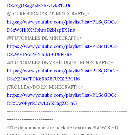
D8zXgG8agAslK2h-7tykRT5Ui
😯 CURIOSIDADES DE MINECRAFT👉
https://www.youtube.com/playlist?list=PLSqGOCc-
D8zW8Hi9XMbhraD2bIzpIPHnb
📗TUTORIALES DE MINECRAFT👉
https://www.youtube.com/playlist?list=PLSqGOCc-
D8zWHPecPzlY4uRJ9IU9Fl-6H
🚓TUTORIALES DE VEHÍCULOS | MINECRAFT👉
https://www.youtube.com/playlist?list=PLSqGOCc-
D8zX2OtCTDK66IGB7UXZRRCH6
¡TROLLEANDO EN MINECRAFT!👉
https://www.youtube.com/playlist?list=PLSqGOCc-
D8zUw0FyrR3cwLtYZ8agZC-nG
---------------------------------------------------------
----------------------
🎨Te dejamos nuestro pack de texturas FLOW´S HD