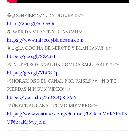
😃¡¡CONVIÉRTETE EN FIGURA!!! 👉
http://goo.gl/A4QvGd
🌎 WEB DE MIROTE Y BLANCANA:
https://www.miroteyblancana.com
👩🍳¡¡LA COCINA DE MIROTE Y BLANCANA!!! 👉
https://goo.gl/9ZA6z1
🍏¡¡NUESTRO CANAL DE COMIDA SALUDABLE!!! 👉
https://goo.gl/VhC8Tq
🕑HORARIOS DEL CANAL POR PAISES 🗺| ¡NO TE
PIERDAS NINGÚN VÍDEO! 👉
https://youtu.be/2nCOQb5gA-Y
🎉ÚNETE AL CANAL COMO MIEMBRO👉
https://www.youtube.com/channel/UC1axcMnKXbVPX
UF6zraKr6w/join
---------------------------------------------------------