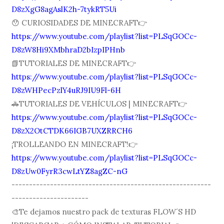
D8zXgG8agAslK2h-7tykRT5Ui
😯 CURIOSIDADES DE MINECRAFT👉
https://www.youtube.com/playlist?list=PLSqGOCc-
D8zW8Hi9XMbhraD2bIzpIPHnb
📗TUTORIALES DE MINECRAFT👉
https://www.youtube.com/playlist?list=PLSqGOCc-
D8zWHPecPzlY4uRJ9IU9Fl-6H
🚓TUTORIALES DE VEHÍCULOS | MINECRAFT👉
https://www.youtube.com/playlist?list=PLSqGOCc-
D8zX2OtCTDK66IGB7UXZRRCH6
¡TROLLEANDO EN MINECRAFT!👉
https://www.youtube.com/playlist?list=PLSqGOCc-
D8zUw0FyrR3cwLtYZ8agZC-nG
---------------------------------------------------------
----------------------
🎨Te dejamos nuestro pack de texturas FLOW´S HD