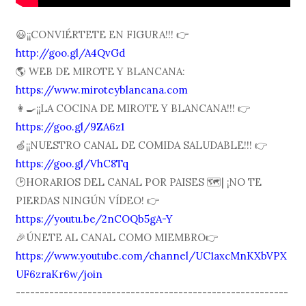
😃¡¡CONVIÉRTETE EN FIGURA!!! 👉
http://goo.gl/A4QvGd
🌎 WEB DE MIROTE Y BLANCANA:
https://www.miroteyblancana.com
👩🍳¡¡LA COCINA DE MIROTE Y BLANCANA!!! 👉
https://goo.gl/9ZA6z1
🍏¡¡NUESTRO CANAL DE COMIDA SALUDABLE!!! 👉
https://goo.gl/VhC8Tq
🕑HORARIOS DEL CANAL POR PAISES 🗺| ¡NO TE
PIERDAS NINGÚN VÍDEO! 👉
https://youtu.be/2nCOQb5gA-Y
🎉ÚNETE AL CANAL COMO MIEMBRO👉
https://www.youtube.com/channel/UC1axcMnKXbVPX
UF6zraKr6w/join
---------------------------------------------------------