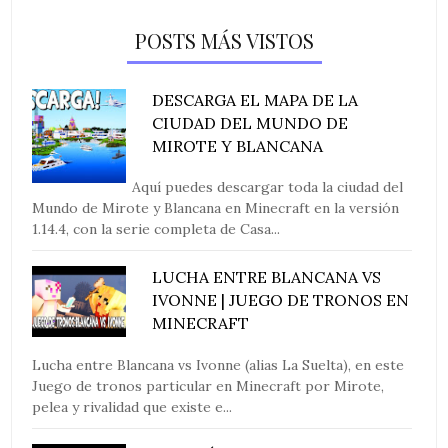
POSTS MÁS VISTOS
DESCARGA EL MAPA DE LA
CIUDAD DEL MUNDO DE
MIROTE Y BLANCANA
Aquí puedes descargar toda la ciudad del
Mundo de Mirote y Blancana en Minecraft en la versión
1.14.4, con la serie completa de Casa...
LUCHA ENTRE BLANCANA VS
IVONNE | JUEGO DE TRONOS EN
MINECRAFT
Lucha entre Blancana vs Ivonne (alias La Suelta), en este
Juego de tronos particular en Minecraft por Mirote,
pelea y rivalidad que existe e...