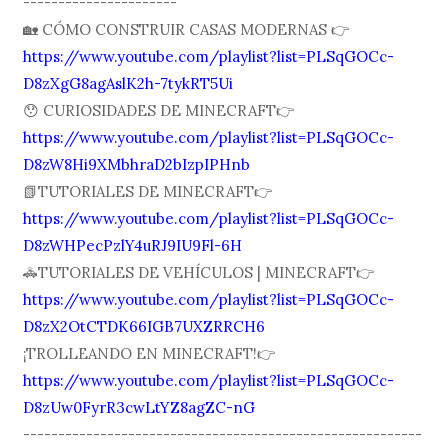
----------------------
🏡 CÓMO CONSTRUIR CASAS MODERNAS 👉
https://www.youtube.com/playlist?list=PLSqGOCc-
D8zXgG8agAslK2h-7tykRT5Ui
😯 CURIOSIDADES DE MINECRAFT👉
https://www.youtube.com/playlist?list=PLSqGOCc-
D8zW8Hi9XMbhraD2bIzpIPHnb
📗TUTORIALES DE MINECRAFT👉
https://www.youtube.com/playlist?list=PLSqGOCc-
D8zWHPecPzlY4uRJ9IU9Fl-6H
🚓TUTORIALES DE VEHÍCULOS | MINECRAFT👉
https://www.youtube.com/playlist?list=PLSqGOCc-
D8zX2OtCTDK66IGB7UXZRRCH6
¡TROLLEANDO EN MINECRAFT!👉
https://www.youtube.com/playlist?list=PLSqGOCc-
D8zUw0FyrR3cwLtYZ8agZC-nG
---------------------------------------------------------