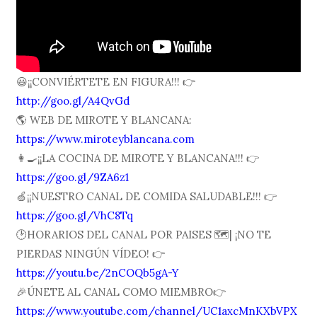
😃¡¡CONVIÉRTETE EN FIGURA!!! 👉
http://goo.gl/A4QvGd
🌎 WEB DE MIROTE Y BLANCANA:
https://www.miroteyblancana.com
👩🍳¡¡LA COCINA DE MIROTE Y BLANCANA!!! 👉
https://goo.gl/9ZA6z1
🍏¡¡NUESTRO CANAL DE COMIDA SALUDABLE!!! 👉
https://goo.gl/VhC8Tq
🕑HORARIOS DEL CANAL POR PAISES 🗺| ¡NO TE
PIERDAS NINGÚN VÍDEO! 👉
https://youtu.be/2nCOQb5gA-Y
🎉ÚNETE AL CANAL COMO MIEMBRO👉
https://www.youtube.com/channel/UC1axcMnKXbVPX