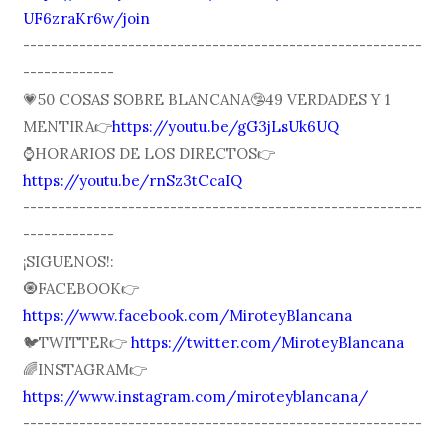
UF6zraKr6w/join
---------------------------------------------------------
-------------
💗50 COSAS SOBRE BLANCANA🤥49 VERDADES Y 1
MENTIRA👉
https://youtu.be/gG3jLsUk6UQ
⌚️HORARIOS DE LOS DIRECTOS👉
https://youtu.be/rnSz3tCcaIQ
---------------------------------------------------------
-------------
¡SIGUENOS!:
🧿FACEBOOK👉
https://www.facebook.com/MiroteyBlancana
🐦TWITTER👉
https://twitter.com/MiroteyBlancana
🌈INSTAGRAM👉
https://www.instagram.com/miroteyblancana/
---------------------------------------------------------