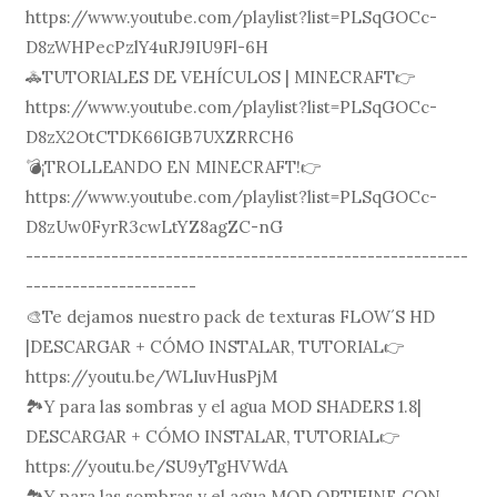
https://www.youtube.com/playlist?list=PLSqGOCc-
D8zWHPecPzlY4uRJ9IU9Fl-6H
🚓TUTORIALES DE VEHÍCULOS | MINECRAFT👉
https://www.youtube.com/playlist?list=PLSqGOCc-
D8zX2OtCTDK66IGB7UXZRRCH6
💣¡TROLLEANDO EN MINECRAFT!👉
https://www.youtube.com/playlist?list=PLSqGOCc-
D8zUw0FyrR3cwLtYZ8agZC-nG
---------------------------------------------------------
----------------------
🎨Te dejamos nuestro pack de texturas FLOW´S HD
|DESCARGAR + CÓMO INSTALAR, TUTORIAL👉
https://youtu.be/WLIuvHusPjM
🏞Y para las sombras y el agua MOD SHADERS 1.8|
DESCARGAR + CÓMO INSTALAR, TUTORIAL👉
https://youtu.be/SU9yTgHVWdA
🏞Y para las sombras y el agua MOD OPTIFINE CON