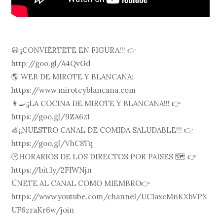
😃¡¡CONVIÉRTETE EN FIGURA!!! 👉
http://goo.gl/A4QvGd
🌎 WEB DE MIROTE Y BLANCANA:
https://www.miroteyblancana.com
👩‍🍳¡¡LA COCINA DE MIROTE Y BLANCANA!!! 👉
https://goo.gl/9ZA6z1
🍏¡¡NUESTRO CANAL DE COMIDA SALUDABLE!!! 👉
https://goo.gl/VhC8Tq
🕑HORARIOS DE LOS DIRECTOS POR PAISES 🗺 👉
https://bit.ly/2FIWNjn
ÚNETE AL CANAL COMO MIEMBRO👉
https://www.youtube.com/channel/UC1axcMnKXbVPX
UF6zraKr6w/join