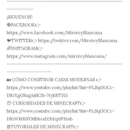
---------------------------------------------------------
-------------
¡SIGUENOS!:
🧿FACEBOOK👉
https://www.facebook.com/MiroteyBlancana
🐦TWITTER👉 https://twitter.com/MiroteyBlancana
🌈INSTAGRAM👉
https://www.instagram.com/miroteyblancana/
---------------------------------------------------------
----------------------
🏡 CÓMO CONSTRUIR CASAS MODERNAS 👉
https://www.youtube.com/playlist?list=PLSqGOCc-
D8zXgG8agAslK2h-7tykRT5Ui
😯 CURIOSIDADES DE MINECRAFT👉
https://www.youtube.com/playlist?list=PLSqGOCc-
D8zW8Hi9XMbhraD2bIzpIPHnb
📗TUTORIALES DE MINECRAFT👉