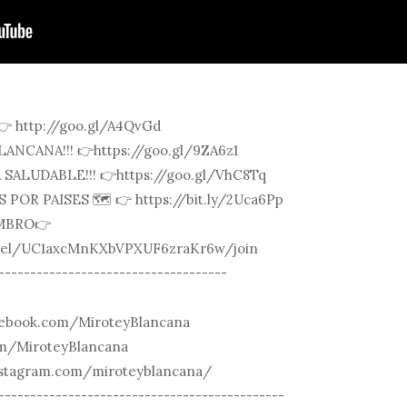
👉 http://goo.gl/A4QvGd
LANCANA!!! 👉https://goo.gl/9ZA6z1
SALUDABLE!!! 👉https://goo.gl/VhC8Tq
OR PAISES 🗺 👉 https://bit.ly/2Uca6Pp
MBRO👉
nnel/UC1axcMnKXbVPXUF6zraKr6w/join
------------------------------------
ebook.com/MiroteyBlancana
om/MiroteyBlancana
stagram.com/miroteyblancana/
---------------------------------------------