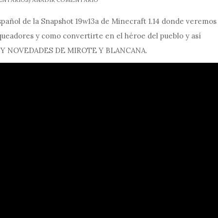
spañol de la Snapshot 19w13a de Minecraft 1.14 donde veremos
queadores y como convertirte en el héroe del pueblo y así
ES Y NOVEDADES DE MIROTE Y BLANCANA.