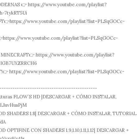
RNAS 👉 https://www.youtube.com/playlist?
h-7tykRT5Ui
👉https://www.youtube.com/playlist?list=PLSqGOCc-
ttps://www.youtube.com/playlist?list=PLSqGOCc-
MINECRAFT👉 https://www.youtube.com/playlist?
6IGB7UXZRRCH6
 https://www.youtube.com/playlist?list=PLSqGOCc-
---------------------------------------------
texturas FLOW´S HD |DESCARGAR + CÓMO INSTALAR,
WLIuvHusPjM
a MOD SHADERS 1.8| DESCARGAR + CÓMO INSTALAR, TUTORIAL
WdA
MOD OPTIFINE CON SHADERS 1.9,1.10,1.11,1.12| DESCARGAR +
vVvrqVy4Is