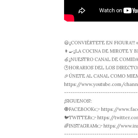
😃¡¡CONVIÉRTETE EN FIGURA!!! 
👩‍🍳¡¡LA COCINA DE MIROTE Y B
🍏¡¡NUESTRO CANAL DE COMIDA 
🕑HORARIOS DEL LOS DIRECTOS P
🎉ÚNETE AL CANAL COMO MIE
https://www.youtube.com/cha
----------------------------------
¡SIGUENOS!:
🧿FACEBOOK👉 https://www.fac
🐦TWITTER👉 https://twitter.c
🌈INSTAGRAM👉 https://www.in
----------------------------------