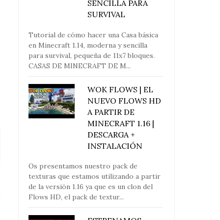
SENCILLA PARA
SURVIVAL
Tutorial de cómo hacer una Casa básica
en Minecraft 1.14, moderna y sencilla
para survival, pequeña de 11x7 bloques.
CASAS DE MINECRAFT DE M...
WOK FLOWS | EL
NUEVO FLOWS HD
A PARTIR DE
MINECRAFT 1.16 |
DESCARGA +
INSTALACIÓN
Os presentamos nuestro pack de
CORTAPIEDRAS CON NUEVA
¡NUEVO ITEM!
texturas que estamos utilizando a partir
FUNCIONALIDA...
MINECRAFT
de la versión 1.16 ya que es un clon del
Flows HD, el pack de textur...