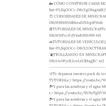
🏡 CÓMO CONSTRUIR CASAS MODE
list=PLSqGOCc-D8zXgG8agAslK2
😯 CURIOSIDADES DE MINECRAFT
D8zW8Hi9XMbhraD2bIzpIPHnb
📗TUTORIALES DE MINECRAFT👉h
D8zWHPecPzlY4uRJ9IU9Fl-6H
🚓TUTORIALES DE VEHÍCULOS | 
list=PLSqGOCc-D8zX2OtCTDK6
💣¡TROLLEANDO EN MINECRAFT!
D8zUw0FyrR3cwLtYZ8agZC-nG
----------------------------------
🎨Te dejamos nuestro pack de 
TUTORIAL👉 https://youtu.be/
🏞Y para las sombras y el agu
👉 https://youtu.be/SU9yTgHV
🏞Y para las sombras y el agua 
TUTORIAL👉 https://youtu.be/B