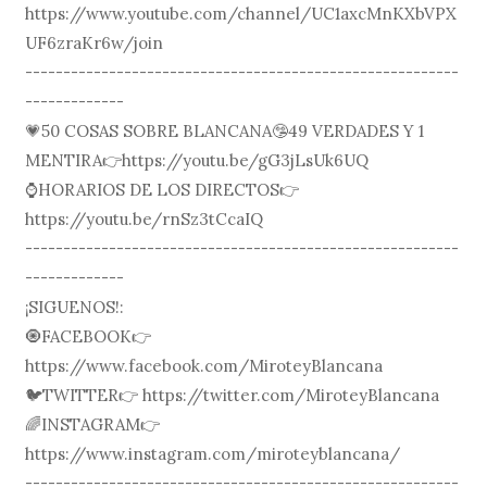
https://www.youtube.com/channel/UC1axcMnKXbVPX
UF6zraKr6w/join
---------------------------------------------------------
-------------
💗50 COSAS SOBRE BLANCANA🤥49 VERDADES Y 1
MENTIRA👉https://youtu.be/gG3jLsUk6UQ
⌚️HORARIOS DE LOS DIRECTOS👉
https://youtu.be/rnSz3tCcaIQ
---------------------------------------------------------
-------------
¡SIGUENOS!:
🧿FACEBOOK👉
https://www.facebook.com/MiroteyBlancana
🐦TWITTER👉 https://twitter.com/MiroteyBlancana
🌈INSTAGRAM👉
https://www.instagram.com/miroteyblancana/
---------------------------------------------------------