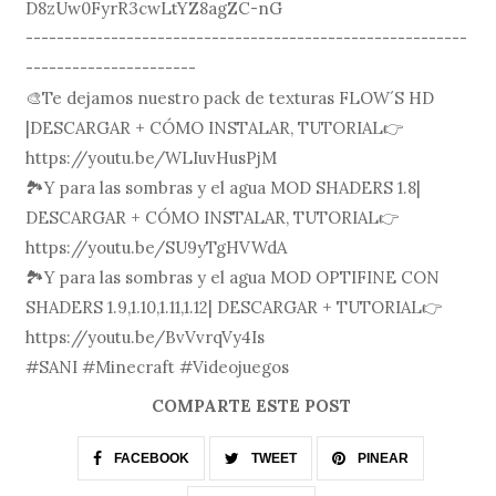
D8zUw0FyrR3cwLtYZ8agZC-nG
---------------------------------------------------------
----------------------
🎨Te dejamos nuestro pack de texturas FLOW´S HD
|DESCARGAR + CÓMO INSTALAR, TUTORIAL👉
https://youtu.be/WLIuvHusPjM
🏞Y para las sombras y el agua MOD SHADERS 1.8|
DESCARGAR + CÓMO INSTALAR, TUTORIAL👉
https://youtu.be/SU9yTgHVWdA
🏞Y para las sombras y el agua MOD OPTIFINE CON
SHADERS 1.9,1.10,1.11,1.12| DESCARGAR + TUTORIAL👉
https://youtu.be/BvVvrqVy4Is
#SANI #Minecraft #Videojuegos
COMPARTE ESTE POST
FACEBOOK
TWEET
PINEAR