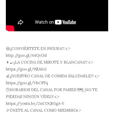
😃¡¡CONVIÉRTETE EN FIGURA!!! 👉
http://goo.gl/A4QvGd
👩🍳¡¡LA COCINA DE MIROTE Y BLANCANA!!! 👉
https://goo.gl/9ZA6z1
🍏¡¡NUESTRO CANAL DE COMIDA SALUDABLE!!! 👉
https://goo.gl/VhC8Tq
🕑HORARIOS DEL CANAL POR PAISES 🗺| ¡NO TE
PIERDAS NINGÚN VÍDEO! 👉
https://youtu.be/2nCOQb5gA-Y
🎉ÚNETE AL CANAL COMO MIEMBRO👉