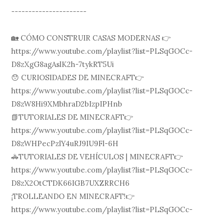
----------------------
🏡 CÓMO CONSTRUIR CASAS MODERNAS 👉
https://www.youtube.com/playlist?list=PLSqGOCc-
D8zXgG8agAslK2h-7tykRT5Ui
😯 CURIOSIDADES DE MINECRAFT👉
https://www.youtube.com/playlist?list=PLSqGOCc-
D8zW8Hi9XMbhraD2bIzpIPHnb
📗TUTORIALES DE MINECRAFT👉
https://www.youtube.com/playlist?list=PLSqGOCc-
D8zWHPecPzlY4uRJ9IU9Fl-6H
🚓TUTORIALES DE VEHÍCULOS | MINECRAFT👉
https://www.youtube.com/playlist?list=PLSqGOCc-
D8zX2OtCTDK66IGB7UXZRRCH6
¡TROLLEANDO EN MINECRAFT!👉
https://www.youtube.com/playlist?list=PLSqGOCc-