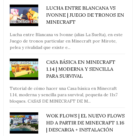
LUCHA ENTRE BLANCANA VS
IVONNE | JUEGO DE TRONOS EN
MINECRAFT
Lucha entre Blancana vs Ivonne (alias La Suelta), en este
Juego de tronos particular en Minecraft por Mirote,
pelea y rivalidad que existe e...
CASA BÁSICA EN MINECRAFT
1.14 | MODERNA Y SENCILLA
PARA SURVIVAL
Tutorial de cómo hacer una Casa básica en Minecraft
1.14, moderna y sencilla para survival, pequeña de 11x7
bloques. CASAS DE MINECRAFT DE M...
WOK FLOWS | EL NUEVO FLOWS
HD A PARTIR DE MINECRAFT 1.16
| DESCARGA + INSTALACIÓN