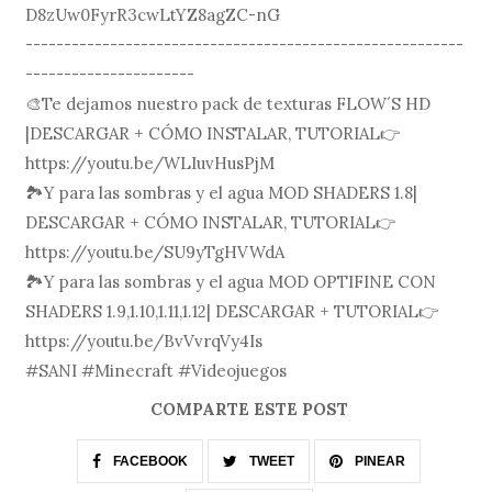
D8zUw0FyrR3cwLtYZ8agZC-nG
---------------------------------------------------------
----------------------
🎨Te dejamos nuestro pack de texturas FLOW´S HD
|DESCARGAR + CÓMO INSTALAR, TUTORIAL👉
https://youtu.be/WLIuvHusPjM
🏞Y para las sombras y el agua MOD SHADERS 1.8|
DESCARGAR + CÓMO INSTALAR, TUTORIAL👉
https://youtu.be/SU9yTgHVWdA
🏞Y para las sombras y el agua MOD OPTIFINE CON
SHADERS 1.9,1.10,1.11,1.12| DESCARGAR + TUTORIAL👉
https://youtu.be/BvVvrqVy4Is
#SANI #Minecraft #Videojuegos
COMPARTE ESTE POST
FACEBOOK
TWEET
PINEAR