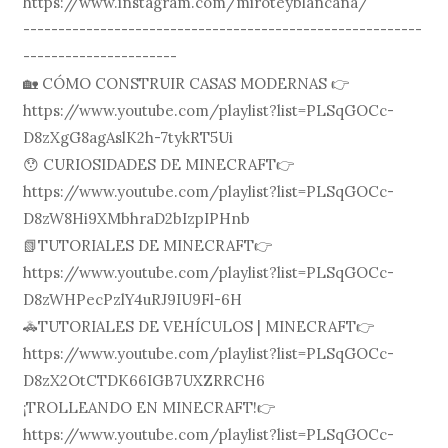
https://www.instagram.com/miroteyblancana/
---------------------------------------------------------
----------------------
🏡 CÓMO CONSTRUIR CASAS MODERNAS 👉
https://www.youtube.com/playlist?list=PLSqGOCc-
D8zXgG8agAslK2h-7tykRT5Ui
😯 CURIOSIDADES DE MINECRAFT👉
https://www.youtube.com/playlist?list=PLSqGOCc-
D8zW8Hi9XMbhraD2bIzpIPHnb
📗TUTORIALES DE MINECRAFT👉
https://www.youtube.com/playlist?list=PLSqGOCc-
D8zWHPecPzlY4uRJ9IU9Fl-6H
🚓TUTORIALES DE VEHÍCULOS | MINECRAFT👉
https://www.youtube.com/playlist?list=PLSqGOCc-
D8zX2OtCTDK66IGB7UXZRRCH6
¡TROLLEANDO EN MINECRAFT!👉
https://www.youtube.com/playlist?list=PLSqGOCc-