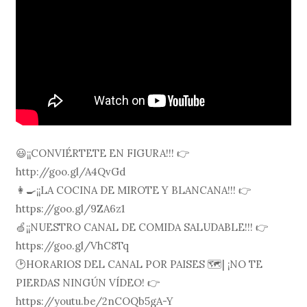
😃¡¡CONVIÉRTETE EN FIGURA!!! 👉
http://goo.gl/A4QvGd
👩🍳¡¡LA COCINA DE MIROTE Y BLANCANA!!! 👉
https://goo.gl/9ZA6z1
🍏¡¡NUESTRO CANAL DE COMIDA SALUDABLE!!! 👉
https://goo.gl/VhC8Tq
🕑HORARIOS DEL CANAL POR PAISES 🗺| ¡NO TE
PIERDAS NINGÚN VÍDEO! 👉
https://youtu.be/2nCOQb5gA-Y