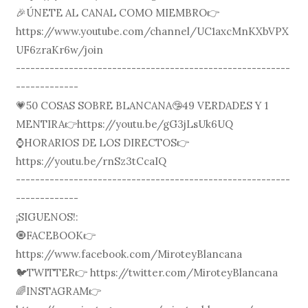
🎉ÚNETE AL CANAL COMO MIEMBRO👉
https://www.youtube.com/channel/UC1axcMnKXbVPX
UF6zraKr6w/join
---------------------------------------------------------
-------------
💗50 COSAS SOBRE BLANCANA🤥49 VERDADES Y 1
MENTIRA👉https://youtu.be/gG3jLsUk6UQ
⌚️HORARIOS DE LOS DIRECTOS👉
https://youtu.be/rnSz3tCcaIQ
---------------------------------------------------------
-------------
¡SIGUENOS!:
🧿FACEBOOK👉
https://www.facebook.com/MiroteyBlancana
🐦TWITTER👉 https://twitter.com/MiroteyBlancana
🌈INSTAGRAM👉