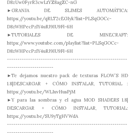
D8zUw0FyrR3cwLtYZ8agZC-nG
►GRANJA DE SLIMES AUTOMÁTICA:
https://youtu.be/qRLT2cEGIyk?list=PLSqGOCc-
D8zWHPecPzlY4uRJ9IU9Fl-6H
►TUTORIALES DE MINECRAFT:
https://www.youtube.com/playlist?list=PLSqGOCc-
D8zWHPecPzlY4uRJ9IU9Fl-6H
---------------------------------------------------------
----------------------
►Te dejamos nuestro pack de texturas FLOW´S HD
1.8|DESCARGAR + CÓMO INSTALAR, TUTORIAL :
https://youtu.be/WLIuvHusPjM
►Y para las sombras y el agua MOD SHADERS 1.8|
DESCARGAR + CÓMO INSTALAR, TUTORIAL:
https://youtu.be/SU9yTgHVWdA
---------------------------------------------------------
----------------------