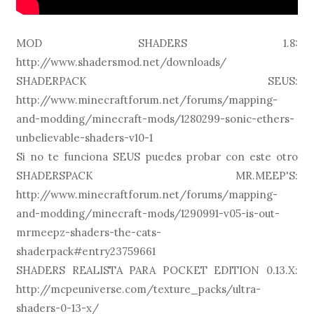
MOD SHADERS 1.8:
http://www.shadersmod.net/downloads/
SHADERPACK SEUS:
http://www.minecraftforum.net/forums/mapping-
and-modding/minecraft-mods/1280299-sonic-ethers-
unbelievable-shaders-v10-1
Si no te funciona SEUS puedes probar con este otro
SHADERSPACK MR.MEEP'S:
http://www.minecraftforum.net/forums/mapping-
and-modding/minecraft-mods/1290991-v05-is-out-
mrmeepz-shaders-the-cats-
shaderpack#entry23759661
SHADERS REALISTA PARA POCKET EDITION 0.13.X:
http://mcpeuniverse.com/texture_packs/ultra-
shaders-0-13-x/