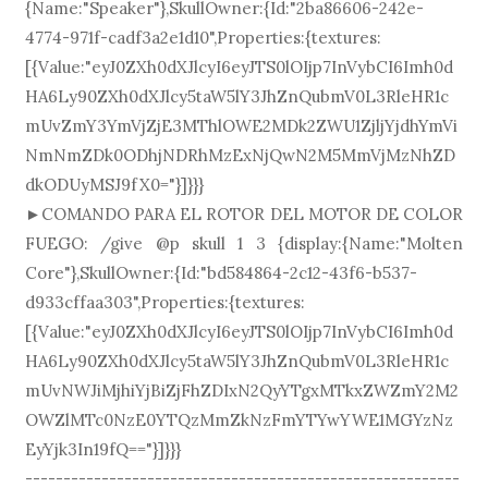
{Name:"Speaker"},SkullOwner:{Id:"2ba86606-242e-
4774-971f-cadf3a2e1d10",Properties:{textures:
[{Value:"eyJ0ZXh0dXJlcyI6eyJTS0lOIjp7InVybCI6Imh0d
HA6Ly90ZXh0dXJlcy5taW5lY3JhZnQubmV0L3RleHR1c
mUvZmY3YmVjZjE3MThlOWE2MDk2ZWU1ZjljYjdhYmVi
NmNmZDk0ODhjNDRhMzExNjQwN2M5MmVjMzNhZD
dkODUyMSJ9fX0="}]}}}
►COMANDO PARA EL ROTOR DEL MOTOR DE COLOR
FUEGO: /give @p skull 1 3 {display:{Name:"Molten
Core"},SkullOwner:{Id:"bd584864-2c12-43f6-b537-
d933cffaa303",Properties:{textures:
[{Value:"eyJ0ZXh0dXJlcyI6eyJTS0lOIjp7InVybCI6Imh0d
HA6Ly90ZXh0dXJlcy5taW5lY3JhZnQubmV0L3RleHR1c
mUvNWJiMjhiYjBiZjFhZDIxN2QyYTgxMTkxZWZmY2M2
OWZlMTc0NzE0YTQzMmZkNzFmYTYwYWE1MGYzNz
EyYjk3In19fQ=="}]}}}
---------------------------------------------------------