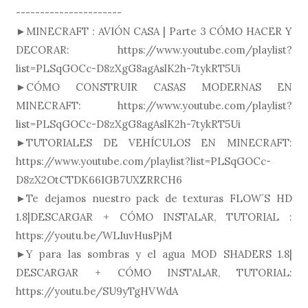
----------------------
►MINECRAFT : AVIÓN CASA | Parte 3 CÓMO HACER Y
DECORAR: https://www.youtube.com/playlist?
list=PLSqGOCc-D8zXgG8agAslK2h-7tykRT5Ui
►CÓMO CONSTRUIR CASAS MODERNAS EN
MINECRAFT: https://www.youtube.com/playlist?
list=PLSqGOCc-D8zXgG8agAslK2h-7tykRT5Ui
►TUTORIALES DE VEHÍCULOS EN MINECRAFT:
https://www.youtube.com/playlist?list=PLSqGOCc-
D8zX2OtCTDK66IGB7UXZRRCH6
►Te dejamos nuestro pack de texturas FLOW´S HD
1.8|DESCARGAR + CÓMO INSTALAR, TUTORIAL :
https://youtu.be/WLIuvHusPjM
►Y para las sombras y el agua MOD SHADERS 1.8|
DESCARGAR + CÓMO INSTALAR, TUTORIAL:
https://youtu.be/SU9yTgHVWdA