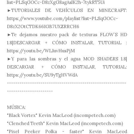
list=PLSqGOCc-D8zXgG8agAslK2h-7tykRT5Ui
►TUTORIALES DE VEHÍCULOS EN MINECRAFT:
https://www.youtube.com/playlist?list=PLSqGOCc-
D8zX2OtCTDK66IGB7UXZRRCH6
►Te dejamos nuestro pack de texturas FLOW´S HD
1.8|DESCARGAR + CÓMO INSTALAR, TUTORIAL :
https://youtu.be/WLIuvHusPjM
►Y para las sombras y el agua MOD SHADERS 1.8|
DESCARGAR + CÓMO INSTALAR, TUTORIAL:
https://youtu.be/SU9yTgHVWdA
---------------------------------------------------------
----------------------
MÚSICA:
"Black Vortex" Kevin MacLeod (incompetech.com)
"Clenched Teeth" Kevin MacLeod (incompetech.com)
"Pixel Peeker Polka - faster" Kevin MacLeod