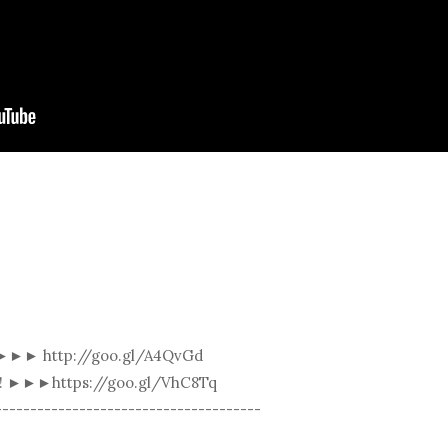
►►► http://goo.gl/A4QvGd
 ►►►https://goo.gl/VhC8Tq
-------------------------------------