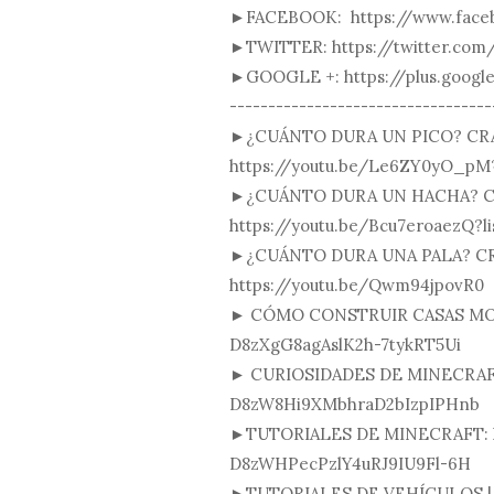
►FACEBOOK: https://www.face
►TWITTER: https://twitter.com
►GOOGLE +: https://plus.googl
----------------------------------
►¿CUÁNTO DURA UN PICO? CRA
https://youtu.be/Le6ZY0yO_p
►¿CUÁNTO DURA UN HACHA? C
https://youtu.be/Bcu7eroaezQ
►¿CUÁNTO DURA UNA PALA? CR
https://youtu.be/Qwm94jpovR0
► CÓMO CONSTRUIR CASAS MODER
D8zXgG8agAslK2h-7tykRT5Ui
► CURIOSIDADES DE MINECRAFT:
D8zW8Hi9XMbhraD2bIzpIPHnb
►TUTORIALES DE MINECRAFT: ht
D8zWHPecPzlY4uRJ9IU9Fl-6H
►TUTORIALES DE VEHÍCULOS | M