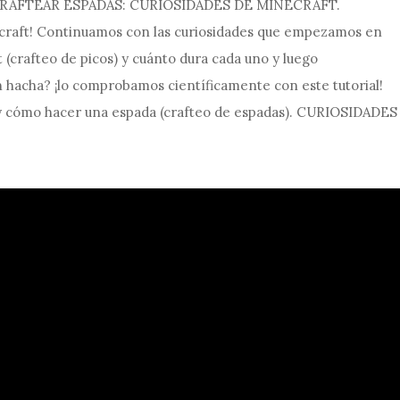
RAFTEAR ESPADAS: CURIOSIDADES DE MINECRAFT.
craft! Continuamos con las curiosidades que empezamos en
(crafteo de picos) y cuánto dura cada uno y luego
 hacha? ¡lo comprobamos científicamente con este tutorial!
y cómo hacer una espada (crafteo de espadas). CURIOSIDADES