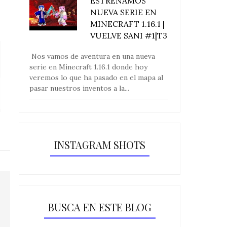
ESTRENAMOS
NUEVA SERIE EN
MINECRAFT 1.16.1 |
VUELVE SANI #1|T3
Nos vamos de aventura en una nueva
serie en Minecraft 1.16.1 donde hoy
veremos lo que ha pasado en el mapa al
¡NUEVO ITEM! ABONO EN
LAS REDADA
pasar nuestros inventos a la...
MINECRAFT 1.1...
SAQUEADORES
INSTAGRAM SHOTS
BUSCA EN ESTE BLOG