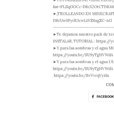
list=PLSqGOCc-D8zX2OtCTDK6
►¡TROLLEANDO EN MINECRAFT!: 
D8zUw0FyrR3cwLtYZ8agZC-nG
----------------------------------
►Te dejamos nuestro pack de te
INSTALAR, TUTORIAL : https://
►Y para las sombras y el agua
https://youtu.be/SU9yTgHVWdA
►Y para las sombras y el agua 1
https://youtu.be/SU9yTgHVWdA
https://youtu.be/BvVvrqVy4Is
COM
FACEBOOK