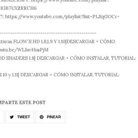
6IGB7UXZRRCH6
https://www.youtube.com/playlist?list=PLSqGOCc-
---------------------------------------------
xturas FLOW´S HD 1.8,1.9 Y 1.10|DESCARGAR + CÓMO
youtu.be/WLIuvHusPjM
 MOD SHADERS 1.8| DESCARGAR + CÓMO INSTALAR, TUTORIAL:
.9,1.10 y 1.11| DESCARGAR + CÓMO INSTALAR, TUTORIAL:
PARTE ESTE POST
TWEET
PINEAR